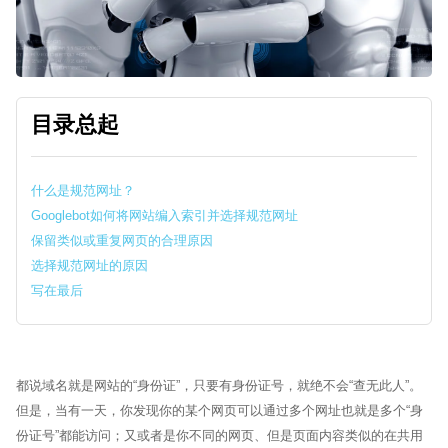
目录总起
什么是规范网址？
Googlebot如何将网站编入索引并选择规范网址
保留类似或重复网页的合理原因
选择规范网址的原因
写在最后
Sytech AI
都说域名就是网站的“身份证”，只要有身份证号，就绝不会“查无此人”。
EN
在线 · 外贸网站体检
但是，当有一天，你发现你的某个网页可以通过多个网址也就是多个“身
🏆 17+年行业经验
🌍 60+跨国品牌
🤝 谷歌官方合作伙伴
份证号”都能访问；又或者是你不同的网页、但是页面内容类似的在共用