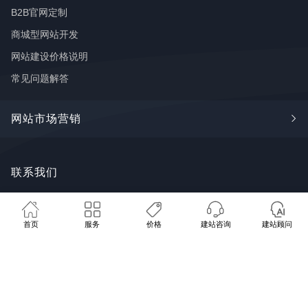
B2B官网定制
商城型网站开发
网站建设价格说明
常见问题解答
网站市场营销
Google SEO
联系我们
🩺 免费网站体检
💰 建站方案报价
📞 联系我们
谷歌广告
FaceBook推广
广州市番禺区钟村街道长华创意谷18
首页
服务
价格
建站咨询
建站顾问
推广学堂
栋8~9号
SYTECH AI
服务地区：全国 · 海外客户
020 8480 8073
contact@sytech-web.cn