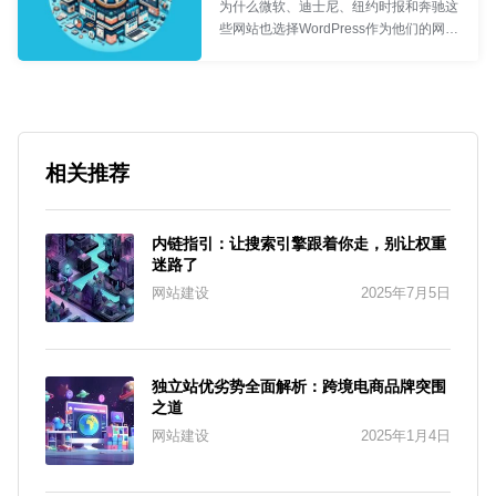
Synergy首席执行官
- Rémi
为什么微软、迪士尼、纽约时报和奔驰这
些网站也选择WordPress作为他们的网站
项目发展？简单问答去除初识者关于
WordPress的刻板印象！
网络工程师
- 食不言
相关推荐
内链指引：让搜索引擎跟着你走，别让权重
迷路了
网站建设
2025年7月5日
独立站优劣势全面解析：跨境电商品牌突围
之道
网站建设
2025年1月4日