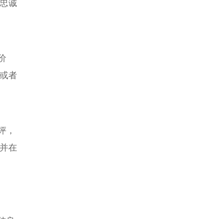
忠诚
价
或者
评，
并在