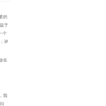
婆的
益于
一个
；评
放在
，我
问