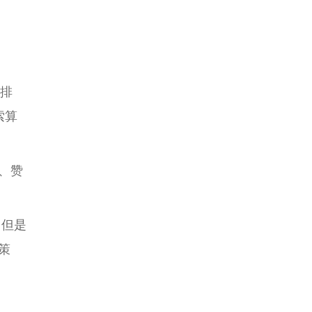
的排
索算
坛、赞
，但是
策