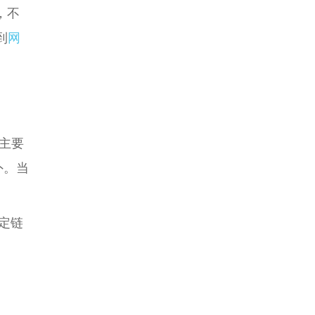
，不
到
网
还主要
外。当
定链