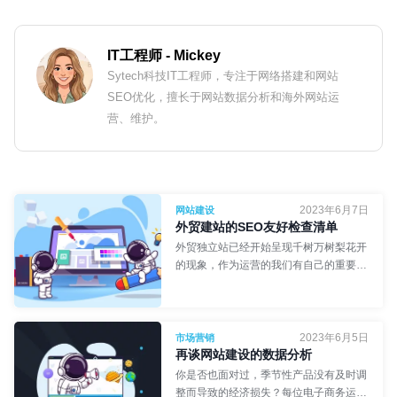
IT工程师
- Mickey
Sytech科技IT工程师，专注于网络搭建和网站
SEO优化，擅长于网站数据分析和海外网站运
营、维护。
2023年6月7日
网站建设
外贸建站的SEO友好检查清单
外贸独立站已经开始呈现千树万树梨花开
的现象，作为运营的我们有自己的重要视
觉：那就是做SEO的必然性，到底外贸建
站如何验收SEO清单？
2023年6月5日
网络工程师
- 食不言
市场营销
再谈网站建设的数据分析
你是否也面对过，季节性产品没有及时调
整而导致的经济损失？每位电子商务运营