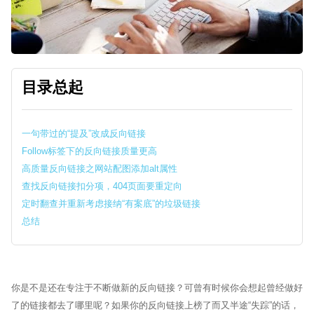
目录总起
一句带过的“提及”改成反向链接
Follow标签下的反向链接质量更高
高质量反向链接之网站配图添加alt属性
查找反向链接扣分项，404页面要重定向
定时翻查并重新考虑接纳“有案底”的垃圾链接
总结
Sytech AI
EN
在线 · 外贸网站体检
你是不是还在专注于不断做新的反向链接？可曾有时候你会想起曾经做好
🏆 17+年行业经验
🌍 60+跨国品牌
🤝 谷歌官方合作伙伴
了的链接都去了哪里呢？如果你的反向链接上榜了而又半途“失踪”的话，