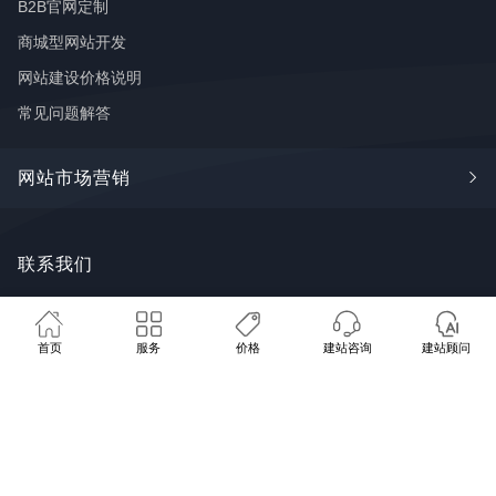
B2B官网定制
商城型网站开发
网站建设价格说明
常见问题解答
网站市场营销
Google SEO
联系我们
🩺 免费网站体检
💰 建站方案报价
📞 联系我们
谷歌广告
FaceBook推广
广州市番禺区钟村街道长华创意谷18
首页
服务
价格
建站咨询
建站顾问
推广学堂
栋8~9号
SYTECH AI
服务地区：全国 · 海外客户
020 8480 8073
contact@sytech-web.cn