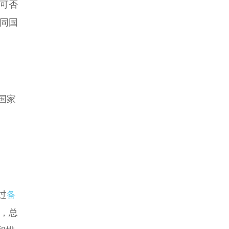
可否
同国
国家
过
备
，总