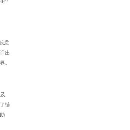
和排
低质
弹出
界。
提及
了链
助