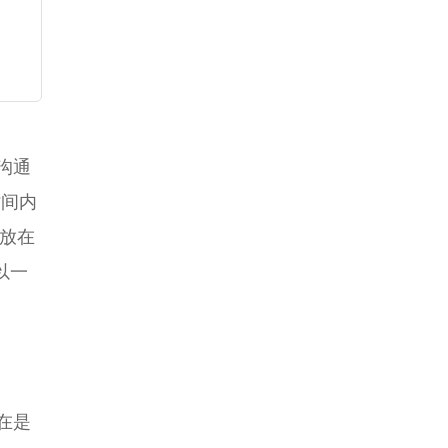
沟通
时间内
放在
以一
在是