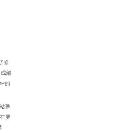
了多
组成部
RP的
站整
在屏
降