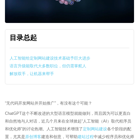
目录总起
人工智能给定制网站建设技术基础予巨大进步
语言升级能取代大多数职位，但仍需掌舵人
解放双手，让机器来帮手
“无代码开发网站并开始推广”，有没有这个可能？
ChatGPT这个不断改进的大型语言模型就能做到，而且因为可以更直白
Sytech AI
EN
在线 · 外贸网站体检
和自然地与人对话，近几个月来在全球掀起“人工智能（AI）取代程序员
和优化师”的讨论热潮。人工智能技术增强了
定制网站建设
各个阶段的配
🏆 17+年行业经验
🌍 60+跨国品牌
🤝 谷歌官方合作伙伴
置，尤其是
原创博客
建造和创意，可帮助
建站过程
中减少程序员和优化师