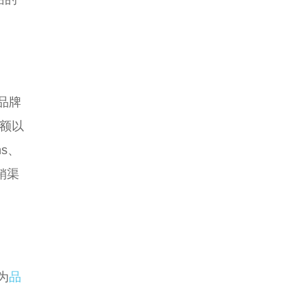
品牌
额以
ns、
销渠
为
品