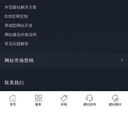
外贸建站解决方案
B2B官网定制
商城型网站开发
网站建设价格说明
常见问题解答
网站市场营销
Google SEO
联系我们
🩺 免费网站体检
💰 建站方案报价
📞 联系我们
谷歌广告
FaceBook推广
广州市番禺区钟村街道长华创意谷18
首页
服务
价格
建站咨询
建站顾问
推广学堂
栋8~9号
SYTECH AI
服务地区：全国 · 海外客户
020 8480 8073