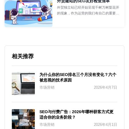
外贸建站的SEO友好检查清单
网络工程师
- 食不言
外贸独立站已经开始呈现千树万树梨花开
的现象，作为运营的我们有自己的重要视
觉：那就是做SEO的必然性，到底外贸建
站如何验收SEO清单？
网络工程师
- 食不言
相关推荐
为什么你的SEO排名三个月没有变化？六个
被忽视的技术原因
市场营销
2026年4月7日
SEO与付费广告：2026年哪种获客方式更
适合你的业务阶段？
市场营销
2026年4月1日