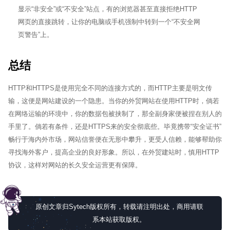
显示“非安全”或“不安全”站点，有的浏览器甚至直接拒绝HTTP
网页的直接跳转，让你的电脑或手机强制中转到一个“不安全网
页警告”上。
总结
HTTP和HTTPS是使用完全不同的连接方式的，而HTTP主要是明文传
输，这便是网站建设的一个隐患。当你的外贸网站在使用HTTP时，倘若
在网络运输的环境中，你的数据包被挟制了，那全副身家便被捏在别人的
手里了。倘若有条件，还是HTTPS来的安全彻底些。毕竟携带“安全证书”
畅行于海内外市场，网站信誉便在无形中攀升，更受人信赖，能够帮助你
寻找海外客户，提高企业的良好形象。所以，在外贸建站时，慎用HTTP
协议，这样对网站的长久安全运营更有保障。
原创文章归Sytech版权所有，转载请注明出处，商用请联
系本站获取版权。