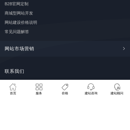
B2B官网定制
商城型网站开发
网站建设价格说明
常见问题解答
网站市场营销
Google SEO
联系我们
🩺 免费网站体检
💰 建站方案报价
📞 联系我们
谷歌广告
FaceBook推广
广州市番禺区钟村街道长华创意谷18
首页
服务
价格
建站咨询
建站顾问
推广学堂
栋8~9号
SYTECH AI
服务地区：全国 · 海外客户
020 8480 8073
contact@sytech-web.cn