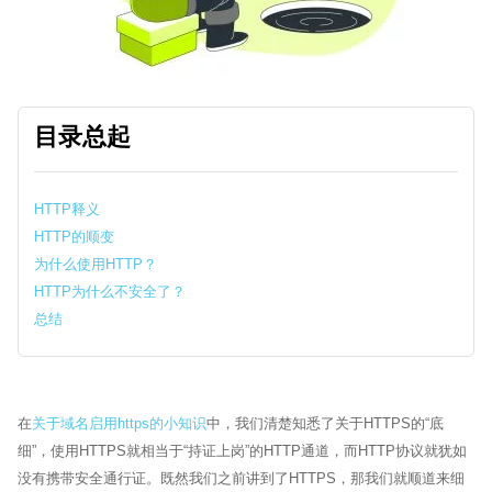
目录总起
HTTP释义
HTTP的顺变
为什么使用HTTP？
HTTP为什么不安全了？
总结
Sytech AI
在
关于域名启用https的小知识
中，我们清楚知悉了关于HTTPS的“底
EN
在线 · 外贸网站体检
细”，使用HTTPS就相当于“持证上岗”的HTTP通道，而HTTP协议就犹如
🏆 17+年行业经验
🌍 60+跨国品牌
🤝 谷歌官方合作伙伴
没有携带安全通行证。既然我们之前讲到了HTTPS，那我们就顺道来细