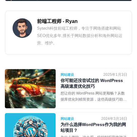
前端工程师
- Ryan
Sytech科技前端工程师，专注于网络搭建和网站
SEO优化多年,擅长于网站数据分析和海外网站运
营、维护。
2025年1月3日
网站建设
你可能还没尝试过的 WordPress
高级速度优化技巧
想让你的 WordPress 网站更顺畅？从数
据库优化到精简资源，这些高级技巧助你
进一步提速。
2024年3月16日
网站建设
为什么选择WordPress作为我的网
站项目？
Synergy首席执行官
- Rémi