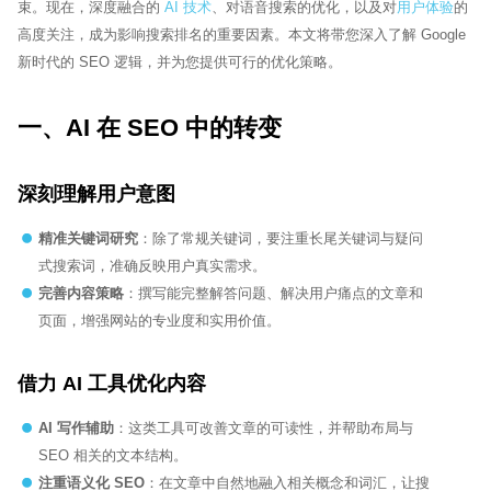
束。现在，深度融合的
AI 技术
、对语音搜索的优化，以及对
用户体验
的
Sytech AI
EN
高度关注，成为影响搜索排名的重要因素。本文将带您深入了解 Google
在线 · 外贸网站体检
新时代的 SEO 逻辑，并为您提供可行的优化策略。
🏆 17+年行业经验
🌍 60+跨国品牌
🤝 谷歌官方合作伙伴
一、AI 在 SEO 中的转变
深刻理解用户意图
精准关键词研究
：除了常规关键词，要注重长尾关键词与疑问
式搜索词，准确反映用户真实需求。
完善内容策略
：撰写能完整解答问题、解决用户痛点的文章和
页面，增强网站的专业度和实用价值。
借力 AI 工具优化内容
AI
写作辅助
：这类工具可改善文章的可读性，并帮助布局与
SEO 相关的文本结构。
注重语义化 SEO
：在文章中自然地融入相关概念和词汇，让搜