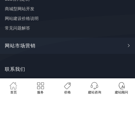
商城型网站开发
网站建设价格说明
常见问题解答
网站市场营销
Google SEO
联系我们
🩺 免费网站体检
💰 建站方案报价
📞 联系我们
谷歌广告
FaceBook推广
广州市番禺区钟村街道长华创意谷18
首页
服务
价格
建站咨询
建站顾问
推广学堂
栋8~9号
SYTECH AI
服务地区：全国 · 海外客户
020 8480 8073
contact@sytech-web.cn