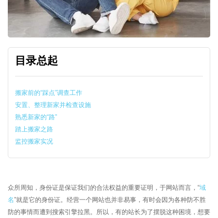
目录总起
搬家前的“踩点”调查工作
安置、整理新家并检查设施
熟悉新家的“路”
踏上搬家之路
监控搬家实况
Sytech AI
EN
在线 · 外贸网站体检
众所周知，身份证是保证我们的合法权益的重要证明，于网站而言，“
域
🏆 17+年行业经验
🌍 60+跨国品牌
🤝 谷歌官方合作伙伴
名
”就是它的身份证。经营一个网站也并非易事，有时会因为各种防不胜
防的事情而遭到搜索引擎拉黑。所以，有的站长为了摆脱这种困境，想要