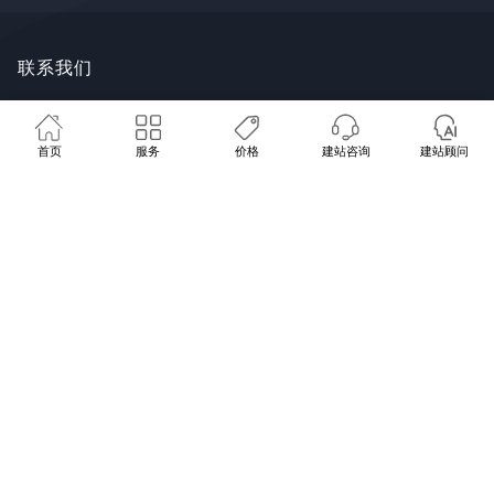
Google SEO
联系我们
🩺 免费网站体检
💰 建站方案报价
📞 联系我们
谷歌广告
FaceBook推广
广州市番禺区钟村街道长华创意谷18
首页
服务
价格
建站咨询
建站顾问
推广学堂
栋8~9号
SYTECH AI
服务地区：全国 · 海外客户
020 8480 8073
contact@sytech-web.cn
© Sytech-web.cn 2026 •
粤ICP备19029170号
广州协同电子科技有限公司 •
隐私
政策