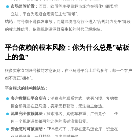
市场监管前置
：巴西、欧盟等主要目标市场均在强化电商监管
立法，平台为规避合规责任主动”清场”。
结论
：封号潮不是偶发事故，而是跨境电商行业进入”合规能力竞争”阶段
的标志性信号。依靠规则漏洞野蛮生长的时代已经终结。
平台依赖的根本风险：你为什么总是”砧板
上的鱼”
很多卖家直到账号被封才意识到：在亚马逊平台上经营多年，却一个客户
都不真正”拥有”。
平台模式的结构性缺陷：
客户数据归平台所有
：消费者的联系方式、购买习惯、复购数
据全部沉淀在亚马逊，卖家无权获取，无法自主触达。
流量完全依赖算法
：搜索排名、购物车权重、广告竞价——任
何一个规则调整都可能让你的店铺流量归零。
资金随时可被冻结
：FBA模式下，库存在亚马逊仓库，资金在
亚马逊账户，一旦封号，两者同时被锁。