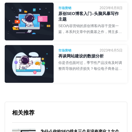
2023年6月8日
市场营销
原创SEO博客入门–头脑风暴写作
主题
SEO内容营销的原创博客内容干货第一
篇，本系列文章中的奠基之作，博主多年
以来积累的灵感来源和话题公式，各行各
业适用的秘诀！
2023年6月5日
市场营销
再谈网站建设的数据分析
网络工程师
- 食不言
你是否也面对过，季节性产品没有及时调
整而导致的经济损失？每位电子商务运营
都需要经历数据收集、整理和分析的过
程，我们站在网站建设的角度该如何？
前端工程师
- Ryan
相关推荐
为什么你的SEO排名三个月没有变化？六个