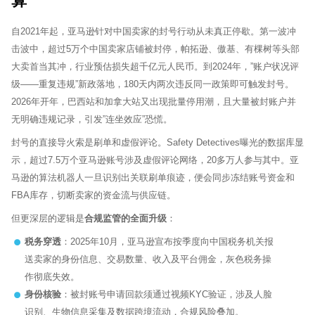
算
自2021年起，亚马逊针对中国卖家的封号行动从未真正停歇。第一波冲
击波中，超过5万个中国卖家店铺被封停，帕拓逊、傲基、有棵树等头部
大卖首当其冲，行业预估损失超千亿元人民币。到2024年，”账户状况评
Sytech AI
EN
在线 · 外贸网站体检
级——重复违规”新政落地，180天内两次违反同一政策即可触发封号。
2026年开年，巴西站和加拿大站又出现批量停用潮，且大量被封账户并
🏆 17+年行业经验
🌍 60+跨国品牌
🤝 谷歌官方合作伙伴
无明确违规记录，引发”连坐效应”恐慌。
封号的直接导火索是刷单和虚假评论。Safety Detectives曝光的数据库显
示，超过7.5万个亚马逊账号涉及虚假评论网络，20多万人参与其中。亚
马逊的算法机器人一旦识别出关联刷单痕迹，便会同步冻结账号资金和
FBA库存，切断卖家的资金流与供应链。
但更深层的逻辑是
合规监管的全面升级
：
税务穿透
：2025年10月，亚马逊宣布按季度向中国税务机关报
送卖家的身份信息、交易数量、收入及平台佣金，灰色税务操
作彻底失效。
身份核验
：被封账号申请回款须通过视频KYC验证，涉及人脸
识别、生物信息采集及数据跨境流动，合规风险叠加。